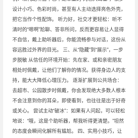
设计小巧、色彩时尚，甚至有人主动选择亮色外壳，
把它当作个性配饰。 听力好，社交才更轻松：听不
清时的“嗯啊”尬聊、答非所问，反而更容易让人显得
不自信，戴上助听器后，你能流畅参与对话，这份从
容远胜过外界的目光。 三、从“隐藏”到“展示”，一步
步脱敏 从信任的环境开始：先在家、或和亲密朋友
相处时佩戴，让他们了解你的情况。获得身边人的支
持，能大大降低心理压力。 逐渐扩展到公共场合：
去超市、公园散步时佩戴，你会发现绝大多数人根本
不会注意到你的耳朵，即使看到，也往往是出于好奇
或关心。 尝试主动“破冰”：如果有人问起，可以轻松
地说：“哦，这是个助听器，帮我听得更清楚。”坦然
的态度会瞬间化解所有尴尬。 四、实用小技巧，让