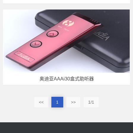
奥迪亚AAAi30盒式助听器
<<
1
>>
1/1