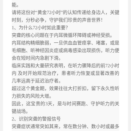
能。
请将这份对
“黄金72小时”的认知传递给身边人，关键
时刻，分秒必争，守护我们珍贵的声音世界！
1、
为什么
72小时如此
重要
？
突聋的核心问题在于内耳微循环障碍或神经受损。
内耳结构精细脆弱，一旦供血血管痉挛、堵塞，或是
毛细胞、听神经因炎症或病毒感染出现损伤，听力便
会在短时间内急剧下滑。
临床实践和大量研究表明，在听力骤降后的
前
72小时
内 及时开始规范治疗，患者听力恢复或显著改善的
几率远高于延迟治疗者。
超过这个黄金期，效果往往大打折扣，留下永久性听
力损失的风险大增
。
因此，这宝贵的
3天，是与时间赛跑、守护听力的关
键战场。
2、
识别突聋的警报信号
突聋症状通常突如其来，常在数分钟、数小时或最多