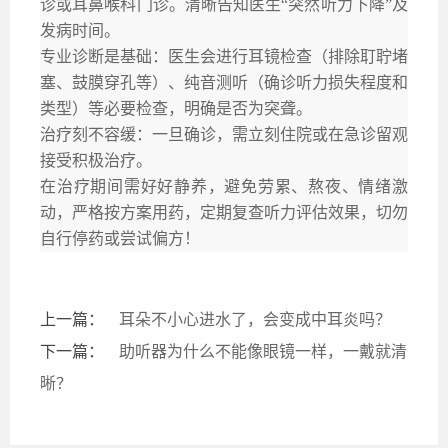
诊或耳鼻喉科门诊。清晰告知医生
“突然听力下降”及
发病时间。
专业诊断是基础：
医生会进行耳镜检查（排除耵聍堵
塞、鼓膜穿孔等）、纯音测听（确诊听力损失程度和
类型）等必要检查，明确是否为突聋。
治疗刻不容缓：
一旦确诊，需立刻住院或在急诊留观
接受积极治疗。
在
治疗期间需
好好
静养，避免劳累、熬夜、情绪激
动，严格按方案用药，定期复查听力评估效果
，
切勿
自行停药或尝试偏方！
上一篇：
耳朵不小心进水了，会变成中耳炎吗？
下一篇：
助听器为什么不能像眼镜一样，一戴就清
晰？