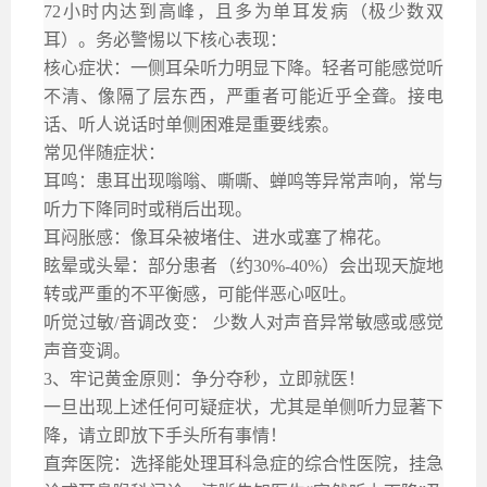
72小时内达到高峰，且多为单耳发病（极少数双
耳）。务必警惕以下核心表现：
核心症状：
一侧耳朵听力明显下降。轻者可能感觉听
不清、像隔了层东西，严重者可能近乎全聋。接电
话、听人说话时单侧困难是重要线索。
常见伴随症状：
耳鸣：
患耳出现嗡嗡、嘶嘶、蝉鸣等异常声响，常与
听力下降同时或稍后出现。
耳闷胀感：
像耳朵被堵住、进水或塞了棉花。
眩晕或头晕：
部分患者（约
30%-40%）会出现天旋地
转或严重的不平衡感，可能伴恶心呕吐。
听觉过敏
/音调改变： 少数人对声音异常敏感或感觉
声音变调。
3、
牢记黄金原则：争分夺秒，立即就医！
一旦出现上述任何可疑症状，尤其是单侧听力显著下
降，请立即放下手头所有事情！
直奔医院：
选择能处理耳科急症的综合性医院，挂急