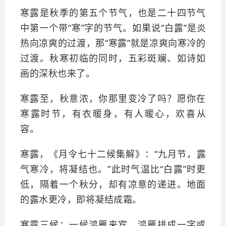
寒露是秋季的第五个节气，也是二十四节气
中第一个带“寒”字的节气。如果说“白露”是炎
热向凉爽的过渡，那“寒露”就是凉爽向寒冷的
过渡。秋寒初临的同时，五彩斑斓、如诗如
画的深秋也来了。
寒露至，秋意浓，你那里变冷了吗？愿你在
寒露时节，有衣暖身，有人暖心，欢喜从
容。
寒露，《月令七十二候集解》：“九月节，露
气寒冷，将凝结也。”此时气温比“白露”时更
低，隔着一个秋分，却有凉意的递进。地面
的露水更冷，即将凝结成霜。
寒露三候：一候鸿雁来宾。鸿雁排成一字或