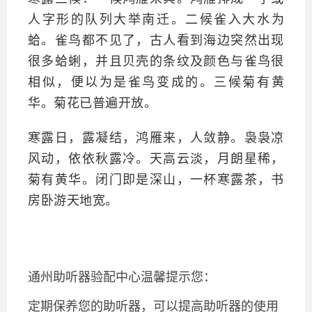
人字形的队列大举南迁。二候雀入大水为
蛤。雀鸟都不见了，古人看到海边突然出现
很多蛤蜊，并且贝壳的条纹及颜色与雀鸟很
相似，便以为是雀鸟变成的。三候菊有黄
华。菊花已普遍开放。
寒露日，露凝结，鸿雁来，人敛静。袅袅凉
风动，依依秋露冷。天高云淡，月朗星稀，
菊有黄华。闭门即是深山，一杯寒露茶，书
房卧游天地宽。
通州助听器验配中心温馨提示您：
定期保养您的助听器，可以提高助听器的使用