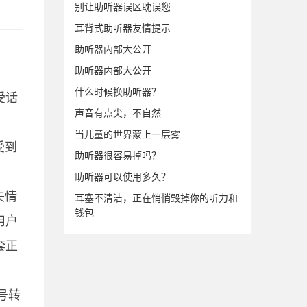
别让助听器误区耽误您
耳背式助听器友情提示
助听器内部大公开
助听器内部大公开
什么时候换助听器？
受话
声音有点尖，不自然
当儿童的世界蒙上一层雾
受到
助听器很容易掉吗？
助听器可以使用多久？
失情
耳塞不清洁，正在悄悄毁掉你的听力和
钱包
用户
套正
号转