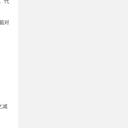
、代
脑对
之减