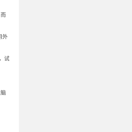
，而
用外
，试
大脑