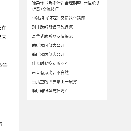
嘈杂环境听不清？合理期望+高性能助
听器+交流技巧
“听得到听不清” 又是这个话题
蜂在
别让助听器误区耽误您
型表
耳背式助听器友情提示
助听器内部大公开
助听器内部大公开
什么时候换助听器？
劳等
声音有点尖，不自然
当儿童的世界蒙上一层雾
助听器很容易掉吗？
声