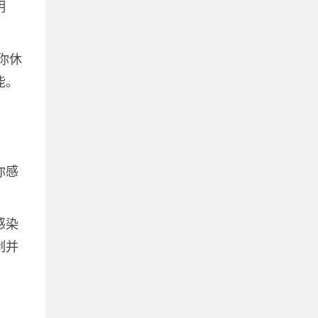
明
你休
能。
你感
感染
制并