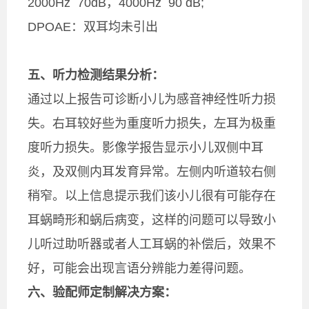
2000Hz 70dB，4000Hz 90 dB;
DPOAE：双耳均未引出
五、听力检测结果分析：
通过以上报告可诊断小儿为感音神经性听力损
失。右耳较好些为重度听力损失，左耳为极重
度听力损失。影像学报告显示小儿双侧中耳
炎，及双侧内耳发育异常。左侧内听道较右侧
稍窄。以上信息提示我们该小儿很有可能存在
耳蜗畸形和蜗后病变，这样的问题可以导致小
儿听过助听器或者人工耳蜗的补偿后，效果不
好，可能会出现言语分辨能力差得问题。
六、验配师定制解决方案：